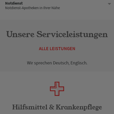
Notdienst
Notdienst-Apotheken in Ihrer Nähe
Dienstag
08:00 - 18:00
Mittwoch
08:00 - 18:00
Unsere Serviceleistungen
Donnerstag
08:00 - 18:00
ALLE LEISTUNGEN
Freitag
08:00 - 15:00
Wir sprechen
Deutsch
,
Englisch
.
Samstag
09:00 - 12:30
Sonntag
Geschlossen
Hilfsmittel & Krankenpflege