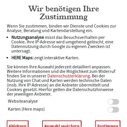
Sonnen-Apotheke
Wir benötigen Ihre
Zustimmung
Wenn Sie zustimmen, binden wir Dienste und Cookies zur
Analyse, Beratung und Kartendarstellung ein.
Nutzungsanalyse
misst das Besuchsverhalten per
Cookie. Ihre IP-Adresse wird umgehend gelöscht, eine
Datennutzung durch Google zu eigenen Zwecken ist
untersagt.
HERE Maps:
zeigt interaktive Karten.
Willkommen in Ihrer Sonnen-
Sie können Ihre Auswahl jederzeit detailliert anpassen.
Weitere Informationen und die Möglichkeit zum Widerruf
Apotheke
finden Sie in unserer
Datenschutzerklärung
. Bei der
Nutzung von Chat und Karten werden technische Daten
(insb. Ihre IP-Adresse) an die Anbieter übermittelt und
Cookies gesetzt. Hierfür gelten die Datenschutzhinweise
der jeweiligen Anbieter.
Adresse
Websiteanalyse
Karten (Here maps)
Bernauer Str. 51-53
16515 Oranienburg
Ablehnen
Auswahl speichern
Zustimmen